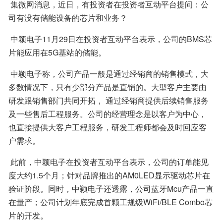
 集微网消息，近日，有投资者在投资者互动平台提问：公
司有没有储能设备的芯片和业务？
 中颖电子11月29日在投资者互动平台表示，公司的BMS芯
片能应用在5G基站的储能。
 中颖电子称，公司产品一般是通过经销商的销售模式，大
多数情况下，只有少部分产品是直销的。大型客户主要由
研发跟销售部门共同开拓， 通过经销商提供后续销售服务
及一些售后工程服务。公司的经营理念是以客户为中心，
也直接提供大客户工程服务，研发工程师都会及时回应客
户需求。
 此前，中颖电子在投资者互动平台表示，公司的订单能见
度大约1.5个月；针对品牌推出的AM0LED显示驱动芯片在
验证阶段。同时，中颖电子还透露，公司蓝牙Mcu产品一直
在量产；公司计划年底完成首颗工规级WiFi/BLE Combo芯
片的开发。