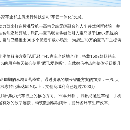
多家车企和主流出行科技公司“车云一体化”发展。
助力蔚来打造标准导航与高精导航无缝融合的人车共驾创新体验，并
智能座舱领域，腾讯与宝马联合将微信引入宝马基于Linux系统的
目前已经推出30多个优质车载小场景，为超过70万的宝马车主提供
舱解决方案TAI已经与45家车企落地合作，搭载150+款畅销车
79%的用户每天都会使用“腾讯爱趣听”，车载微信生态的整体活跃提升
命周期的私域直营模式。通过腾讯的增长智能方案的加持，一汽-大
线索转化率达55%以上，文创商城利润已超过7000万。
起有效的数字连接，构筑数据驱动闭环，提升各环节生产效率。