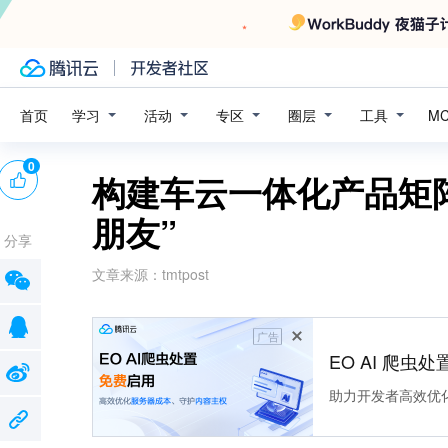
学习
活动
专区
圈层
工具
首页
M
0
构建车云一体化产品矩
朋友”
分享
文章来源：
tmtpost
广告
EO AI 爬虫
助力开发者高效优