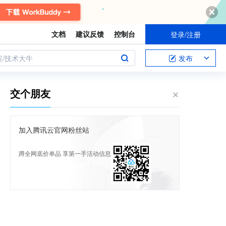
文档
建议反馈
控制台
登录/注册
案/技术大牛
发布
交个朋友
加入腾讯云官网粉丝站
蹲全网底价单品 享第一手活动信息