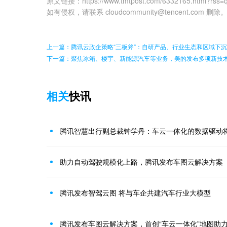
原文链接
：
https://www.tmtpost.com/6332165.html?rss=
如有侵权，请联系 cloudcommunity@tencent.com 删除
上一篇：腾讯云政企策略“三板斧”：自研产品、行业生态和区域下沉
下一篇：聚焦冰箱、楼宇、新能源汽车等业务，美的发布多项新技
相关
快讯
腾讯智慧出行副总裁钟学丹：车云一体化的数据驱动
助力自动驾驶规模化上路，腾讯发布车图云解决方案
腾讯发布智驾云图 将与车企共建汽车行业大模型
腾讯发布车图云解决方案，首创“车云一体化”地图助