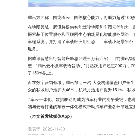
腾讯方面称，围绕着云、图等核心能力，将助力超过100
在地图领域，腾讯将提供智能驾驶地图和车图云等能力，
探索基于位置服务和互联网生态的场景化智能服务网络；在
车端系统，并打造了车载轻应用生态——车载小场景平台，
服务。
据腾讯智慧出行智能座舱总经理王万新介绍，目前腾讯智能座
型，“腾讯云小微车载语音助手”月活跃用户超过200万，
了150%以上。
而在数字营销领域，腾讯帮助一汽-大众构建覆盖用户全生
众的私域用户池扩大46%，私域月活用户提升151%，私域
 “车云一体化、数据驱动将成为汽车行业的竞争关键，也是腾讯助力汽车行业的核心方向。”钟学丹称， 腾讯将通过车端、手机
端与云端打通的车云一体化模式帮助汽车产业各环节建立
（本文首发钛媒体App）
发表于:
2022-11-30