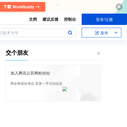
文档
建议反馈
控制台
登录/注册
案/技术大牛
发布
交个朋友
加入腾讯云官网粉丝站
蹲全网底价单品 享第一手活动信息