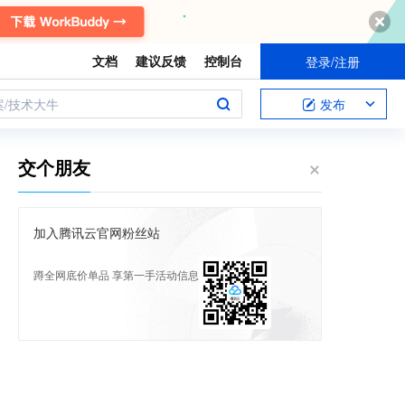
文档
建议反馈
控制台
登录/注册
案/技术大牛
发布
交个朋友
加入腾讯云官网粉丝站
蹲全网底价单品 享第一手活动信息