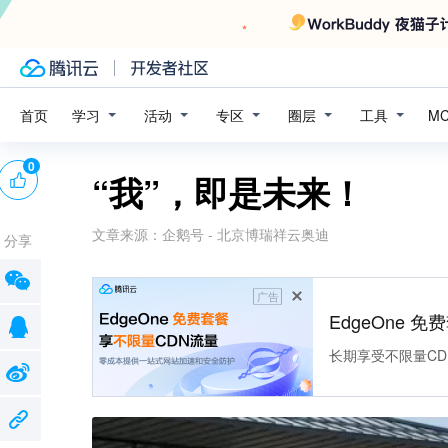
学习
活动
专区
圈层
工具
首页
M
0
“我”，即是未来！
文章来源：
企鹅号 - 北京博瑞祥云奥迪
分享
广告
EdgeOne 
长期享受不限量CD