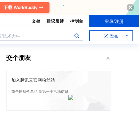
文档
建议反馈
控制台
登录/注册
案/技术大牛
发布
交个朋友
加入腾讯云官网粉丝站
蹲全网底价单品 享第一手活动信息