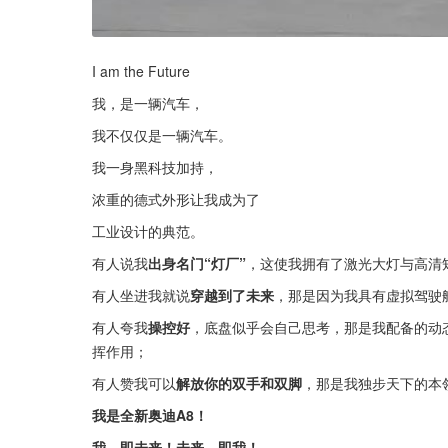
I am the Future
我，是一辆汽车，
我不仅仅是一辆汽车。
我一身黑科技加持，
浓重的德式外形让我成为了
工业设计的典范。
有人说我
出身名门“灯厂”
，这使我拥有了激光大灯与高清矩
有人坐进我就说
穿越到了未来
，那是因为我具有虚拟驾驶
有人夸我
操控好
，底盘似乎会自己思考，那是我配备的动
挥作用；
有人赞我可以
解放你的双手和双脚
，那是我独步天下的本领
我是全新奥迪A8！
我，即未来！未来，即我！