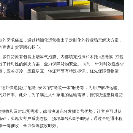
业的需求痛点，通过精细化运营推出了定制化的行业场景解决方案，
的商家走货更顺心畅心。
、多件货原有包装上增添气泡膜、内部填充泡沫和木托+缠绕膜+打包
出了针对性的解决方案，全力保障货物安全。 同时，针对时效性要求
运，应冷尽冷、应直尽直，转派环节有特殊标识，优先保障货物运
德邦快递提供“配送+安装”的"送装一体"服务等，为用户解决运输、
的好评率。此外，为了满足大件家电的运输需求，德邦快递坚持送货
效揽收和及时出货需求，德邦快递充分发挥直营优势，让客户可以从
为基础，实现大客户系统连接、预埋单号和即扫即贴，通过全链通小程
单一键催收，全力保障揽收时效。