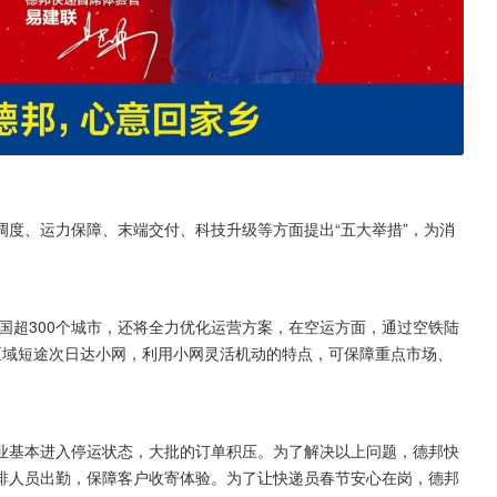
度、运力保障、末端交付、科技升级等方面提出“五大举措”，为消
全国超300个城市，还将全力优化运营方案，在空运方面，通过空铁陆
区域短途次日达小网，利用小网灵活机动的特点，可保障重点市场、
业基本进入停运状态，大批的订单积压。为了解决以上问题，德邦快
排人员出勤，保障客户收寄体验。为了让快递员春节安心在岗，德邦