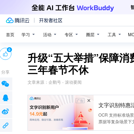
学习
活动
专区
圈层
工具
首页
M
0
升级“五大举措”保障消
三年春节不休
分享
文章来源：
企鹅号 - 滚动要闻
广告
文字识别特惠
OCR 支持标准
票据等复杂场景下
靠