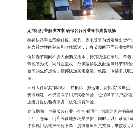
定制化行业解决方案 确保各行各业春节走货顺畅
德邦快递重点围绕鞋服、家具、家电等节前爆发性出货行
包含针对性的包装和收揽派送，让春节期间不同行业类型
例如春节期间不少人会购买酒水，德邦快递在单瓶、单箱
带包装形式，同时在揽收、分拣运输以及配送等环节都给
较高的生鲜运输，德邦快递采用空运、铁路、冷链多式联
输。
面对大件家具"体积大、易损坏、搬运难、需拆装"等痛点，
安装难题，不仅提高了用户购物体验，也保障了商户店铺
上楼并提供验机服务，优化消费体验。
春节期间，也是服装行业一个“小旺季”，为满足客户的高
工厂、仓库、门店等多地多场景发货；同时，以IT系统
序实现门店调拨便捷下单，提供批量出货支持，未揽收订