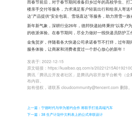
而春节前后，对于春节期间准备归乡过年的高校学生、打
楼亲手交付等服务，力求满足客户轻装出行和给亲人寄送
达”产品提供“安全包装、雪场直达”等服务，助力滑雪一
新年新气象，深耕行业26年，德邦快递始终秉持“以客户
的收派体验。在春节期间，尽全力做好一线快递员防护工
金兔贺岁，伴随着各大快递公司承诺春节不打烊，过年期
服务体验，让商家和消费者度过一个舒心放心的新年！
发表于:
2022-12-15
原文链接
：
https://kuaibao.qq.com/s/20221215A019210
腾讯「腾讯云开发者社区」是腾讯内容开放平台帐号（企
布内容。
如有侵权，请联系 cloudcommunity@tencent.com 删除
上一篇：宁德时代与华为签约合作 将联手打造高端汽车
下一篇：38 生产计划中欠料表上的公式串联设计