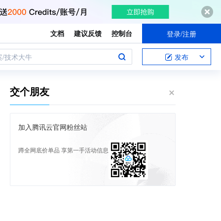
文档
建议反馈
控制台
登录/注册
案/技术大牛
发布
交个朋友
加入腾讯云官网粉丝站
蹲全网底价单品 享第一手活动信息