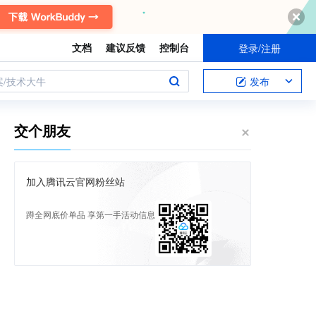
文档
建议反馈
控制台
登录/注册
案/技术大牛
发布
交个朋友
加入腾讯云官网粉丝站
蹲全网底价单品 享第一手活动信息