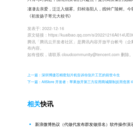
凄凄去亲爱，泛泛入烟雾。归棹洛阳人，残钟广陵树。今
《初发扬子寄元大校书》
发表于:
2022-12-16
原文链接
：
https://kuaibao.qq.com/s/20221216A014UE0
腾讯「腾讯云开发者社区」是腾讯内容开放平台帐号（企
布内容。
如有侵权，请联系 cloudcommunity@tencent.com 删除
上一篇：深圳博捷芯精密划片机告诉你划片工艺的前世今生
下一篇：AltStore 开发者：苹果放开第三方应用商城限制反而危害 i
相关
快讯
新浪微博热议（代做代发布群发做排名）软件操作演