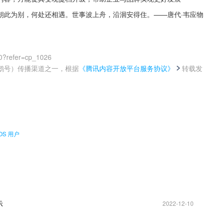
朝此为别，何处还相遇。世事波上舟，沿洄安得住。——唐代·韦应物
0?refer=cp_1026
鹅号）传播渠道之一，根据
《腾讯内容开放平台服务协议》
转载发
。
OS 用户
示
2022-12-10