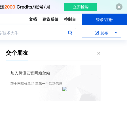
文档
建议反馈
控制台
登录/注册
案/技术大牛
发布
交个朋友
加入腾讯云官网粉丝站
蹲全网底价单品 享第一手活动信息