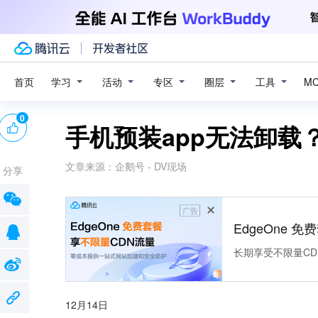
学习
活动
专区
圈层
工具
首页
M
0
手机预装app无法卸载
文章来源：
企鹅号 - DV现场
分享
广告
EdgeOne 
长期享受不限量CD
12月14日