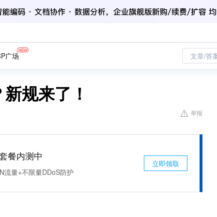
CP广场
文章/答
？新规来了！
举报
免费套餐内测中
立即领取
N流量+不限量DDoS防护