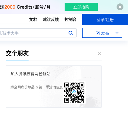
文档
建议反馈
控制台
登录/注册
案/技术大牛
发布
交个朋友
加入腾讯云官网粉丝站
蹲全网底价单品 享第一手活动信息