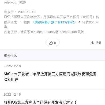
refer=cp_1026
发表于：
2022-12-16
腾讯「腾讯云开发者社区」是腾讯内容开放平台帐号（企鹅号）传
播渠道之一，根据
《腾讯内容开放平台服务协议》
转载发布内
容。
如有侵权，请联系 cloudcommunity@tencent.com 删除。
举报
0
相关快讯
2022-12-16
AltStore 开发者：苹果放开第三方应用商城限制反而危害
iOS 用户
2022-12-18
放开iOS第三方商店？已经有开发者反对了！