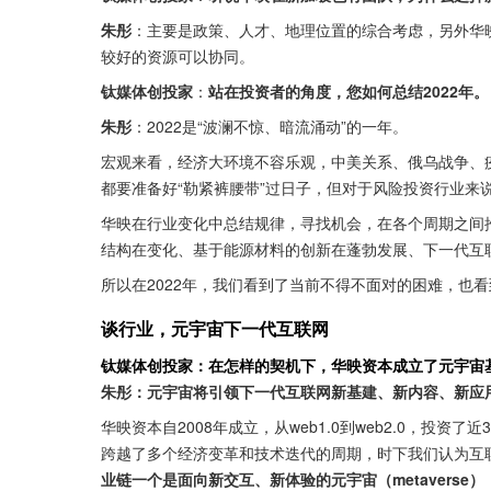
朱彤
：主要是政策、人才、地理位置的综合考虑，另外华
较好的资源可以协同。
钛媒体创投家
：
站在投资者的角度，您如何总结2022年。
朱彤
：2022是“波澜不惊、暗流涌动”的一年。
宏观来看，经济大环境不容乐观，中美关系、俄乌战争、
都要准备好“勒紧裤腰带”过日子，但对于风险投资行业来说
华映在行业变化中总结规律，寻找机会，在各个周期之间
结构在变化、基于能源材料的创新在蓬勃发展、下一代互
所以在2022年，我们看到了当前不得不面对的困难，也
谈行业，元宇宙下一代互联网
钛媒体创投家：在怎样的契机下，华映资本成立了元宇宙
朱彤：元宇宙将引领下一代互联网新基建、新内容、新应
华映资本自2008年成立，从web1.0到web2.0，投
跨越了多个经济变革和技术迭代的周期，时下我们认为互联网
业链一个是面向新交互、新体验的元宇宙（metaverse）