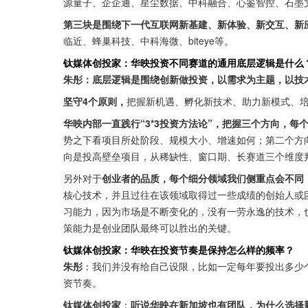
源量子、企企通、星尘数据、中科融合、心鉴智控、石墨
第三块是围绕下一代互联网新基建、新体验、新交互、新应用
临近、蜂巢科技、中科海微、biteye等。
钛媒体创投家：华映投资不同赛道的通用底层逻辑是什么
朱彤：底层逻辑是围绕创新做投资，以需求为主题，以技
坚守4个原则，
把握新机遇、孵化新技术、助力新模式、培
华映内部一直践行“3*3投资方法论”，把握三个方向，每
势之下看项目所处阶段、规模大小、增速如何；第二个方
向是投高壁垒项目，从稀缺性、窗口期、长赛道三个维度
另外对于
创业者的品质，每个细分领域我们侧重点会不同
核心技术，并且过往在该领域取得过一些成绩的创始人或
习能力，因为市场是不断变化的，没有一劳永逸的技术，
策能力是创业团队最终可以胜出的关键。
钛媒体创投家：华映在投资节奏是保持怎么样的频率？
朱彤
：我们并没有给自己设限，比如一定每年要投出多少
资节奏。
钛媒体创投家
：
听说华映在新加坡也有团队，为什么选择