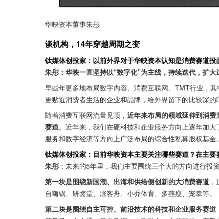
华映资本董事朱彤
谈机构，14年穿越周期之变
钛媒体创投家：以前外界对于华映资本认知是消费赛道投
朱彤：华映一直坚持以“数字化”为主线，持续迭代，扩大
早些年更多地布局数字内容、消费互联网、TMT行业，
更贴近消费者生活的企业和品牌，给外界留下的比较深的
随着消费互联网流量见顶，
近年来布局的领域延伸到消费
赛道
。近年来，我们在硬科技和企业服务方向上逐年加大
服务和数字经济等方向上广泛布局的综合性私募股权基金
钛媒体创投家：目前华映资本主要关注哪些赛道？在主要
朱彤
：未来的5年里，我们主要围绕三个大的方向进行投
第一块是围绕新国潮、出海和供给侧创新的大消费赛道
，
自嗨锅、研卤堂、涨客舟、小乔体育、多燕瘦、宠幸等。
第二块是围绕自主可控、前沿技术的科技和企业服务赛道