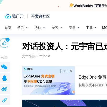
学习
活动
专区
圈层
工具
首页
M
0
对话投资人：元宇宙已
文章来源：
tmtpost
分享
广告
EdgeOne 
长期享受不限量CD