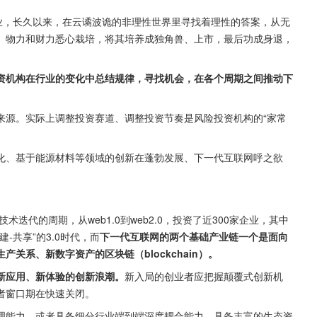
业，长久以来，在云谲波诡的非理性世界里寻找着理性的答案，从无
、物力和财力悉心栽培，将其培养成独角兽、上市，最后功成身退，
资机构在行业的变化中总结规律，寻找机会，在各个周期之间推动下
。
来源。实际上调整投资赛道、调整投资节奏是风险投资机构的“家常
化、基于能源材料等领域的创新在蓬勃发展、下一代互联网呼之欲
迭代的周期，从web1.0到web2.0，投资了近300家企业，其中
-共享”的3.0时代，而
下一代互联网的两个基础产业链一个是面向
产关系、新数字资产的区块链（blockchain）。
新应用、新体验的创新浪潮。
新入局的创业者应把握颠覆式创新机
者窗口期在快速关闭。
理能力，或者具备细分行业端到端深度耦合能力，具备丰富的生态资