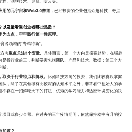
文档、渊联技术、灵犀、听云等。
的元宇宙和Web3.0赛道
，已经投资的企业包括众趣科技、奇点
？以及最看重创业者哪些品质？
术为支点，牢牢践行第一性原理。
育各领域的“专精特新”。
个方向重点关注3个变量。
具体而言，第一个方向是投强趋势，在强趋
向是投行业前三，判断要素包括团队、产品和技术、数据；第三个方
判断。
，取决于行业特点和阶段。
比如科技方向的投资，我们比较喜欢掌握
团队，除了在其领域有比较深的认知水平之外，非常看中创始人的学
也不存在一招鲜吃天下的打法，优秀的学习能力和适应环境变化的决
个项目或多少金额。在过去的三年疫情期间，依然保持稳中有升的投
新加坡？