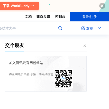
文档
建议反馈
控制台
登录/注册
案/技术大牛
发布
交个朋友
加入腾讯云官网粉丝站
蹲全网底价单品 享第一手活动信息