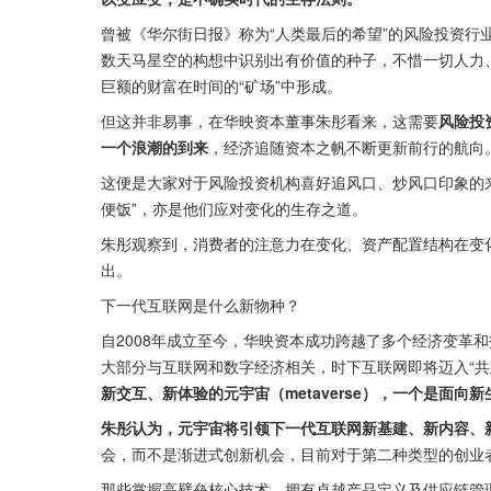
曾被《华尔街日报》称为“人类最后的希望”的风险投资行
数天马星空的构想中识别出有价值的种子，不惜一切人力
巨额的财富在时间的“矿场”中形成。
但这并非易事，在华映资本董事朱彤看来，这需要
风险投
一个浪潮的到来
，经济追随资本之帆不断更新前行的航向
这便是大家对于风险投资机构喜好追风口、炒风口印象的
便饭”，亦是他们应对变化的生存之道。
朱彤观察到，消费者的注意力在变化、资产配置结构在变
出。
下一代互联网是什么新物种？
自2008年成立至今，华映资本成功跨越了多个经济变革和技术
大部分与互联网和数字经济相关，时下互联网即将迈入“共建
新交互、新体验的元宇宙（metaverse），一个是面向新生
朱彤认为，元宇宙将引领下一代互联网新基建、新内容、
会，而不是渐进式创新机会，目前对于第二种类型的创业
那些掌握高壁垒核心技术，拥有卓越产品定义及供应链管