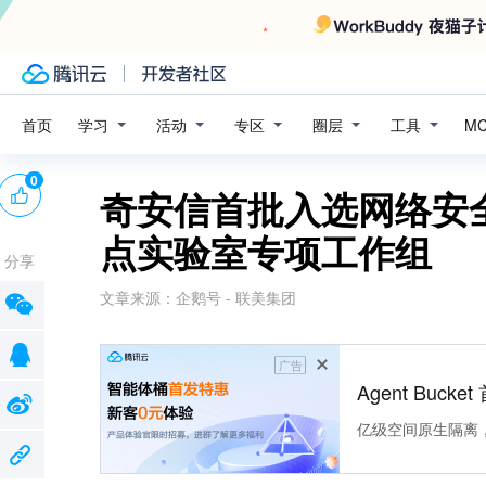
学习
活动
专区
圈层
工具
首页
M
0
奇安信首批入选网络安
点实验室专项工作组
分享
文章来源：
企鹅号 - 联美集团
广告
Agent Buck
亿级空间原生隔离