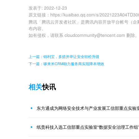
发表于:
2022-12-23
原文链接
：
https://kuaibao.qq.com/s/20221223A04TD30
腾讯「腾讯云开发者社区」是腾讯内容开放平台帐号（企
布内容。
如有侵权，请联系 cloudcommunity@tencent.com 删除
上一篇：锦利宝，多措并举让安全轻松升级
下一篇：哆来米CRM助力服务商实现降本增效
相关
快讯
东方通成为网络安全技术与产业发展工信部重点实验
纸贵科技入选工信部重点实验室“数据安全治理工作组