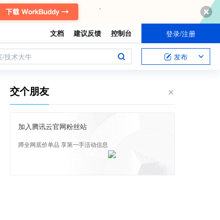
文档
建议反馈
控制台
登录/注册
案/技术大牛
发布
交个朋友
加入腾讯云官网粉丝站
蹲全网底价单品 享第一手活动信息