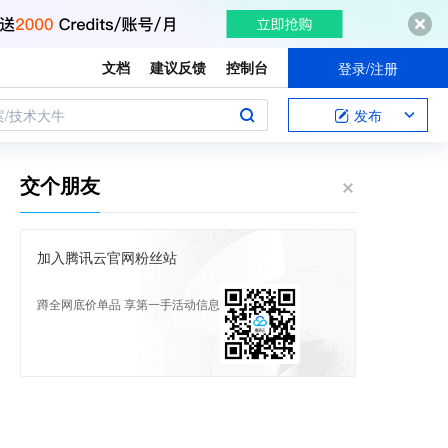
文档
建议反馈
控制台
登录/注册
案/技术大牛
发布
交个朋友
加入腾讯云官网粉丝站
蹲全网底价单品 享第一手活动信息