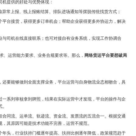
司机提供的好处与优势体现：
运输异常上报、线上报账结算、排队进场通知等摆脱传统找货方式；
个平台接货，获得更多订单机会；帮助企业获得更多外协运力，解决
业与司机在线直接联系；也可对接自有业务系统，实现工作协调合
求、运营能力要求、业务合规要求等。那么，
网络货运平台要想破局
，还要能够做到全面支撑业务，平台运营与自身物流业态相吻合，具
过一系列审核拿到牌照，结果在实际运营中才发现，平台的操作与企
式。
括合同流、运单流、轨迹流、资金流、发票流的五流合一。根据交通
规，其原因可能是技术功能不完善，运营不规范。
个年头，行业扶持门槛逐年提高、扶持比例逐年降低，政策规范趋于