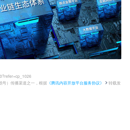
00?refer=cp_1026
鹅号）传播渠道之一，根据
《腾讯内容开放平台服务协议》
转载发
。