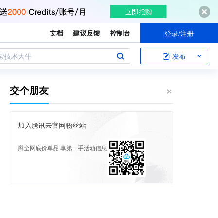
文档
建议反馈
控制台
登录/注册
案/技术大牛
发布
交个朋友
加入腾讯云官网粉丝站
蹲全网底价单品 享第一手活动信息