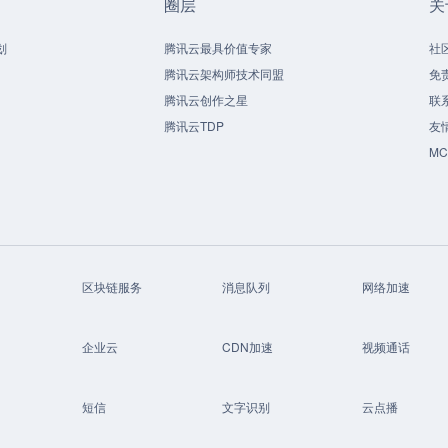
圈层
关
划
腾讯云最具价值专家
社
腾讯云架构师技术同盟
免
腾讯云创作之星
联
腾讯云TDP
友
M
区块链服务
消息队列
网络加速
企业云
CDN加速
视频通话
短信
文字识别
云点播