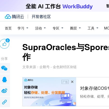
学习
活动
专区
圈层
工具
首页
M
0
SupraOracles与Spo
作
分享
文章来源：
企鹅号 - 金色财经区块链
广告
对象存储COS
轻松存储、处理、