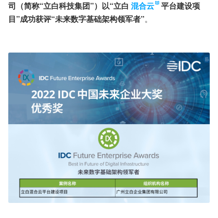
司（简称“立白科技集团”）以“立白
混合云
平台建设项
目”成功获评“未来数字基础架构领军者”
。