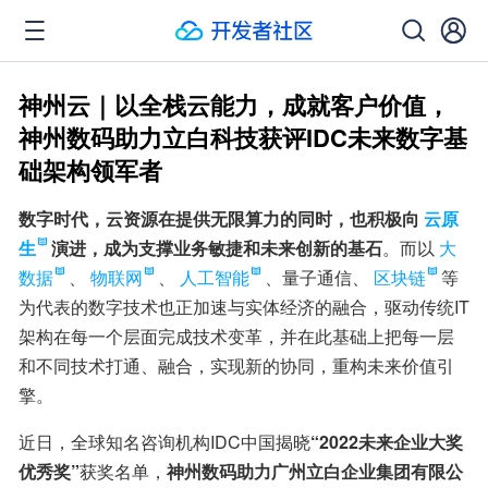
神州云｜以全栈云能力，成就客户价值，
神州数码助力立白科技获评IDC未来数字基
础架构领军者
数字时代，云资源在提供无限算力的同时，也积极向
云原
生
演进，成为支撑业务敏捷和未来创新的基石
。而以
大
数据
、
物联网
、
人工智能
、量子通信、
区块链
等
为代表的数字技术也正加速与实体经济的融合，驱动传统IT
架构在每一个层面完成技术变革，并在此基础上把每一层
和不同技术打通、融合，实现新的协同，重构未来价值引
擎。
近日，全球知名咨询机构IDC中国揭晓
“2022未来企业大奖
优秀奖”
获奖名单，
神州数码助力广州立白企业集团有限公