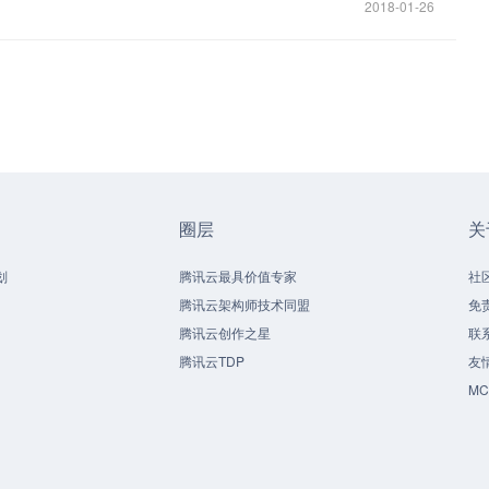
2018-01-26
圈层
关
划
腾讯云最具价值专家
社
腾讯云架构师技术同盟
免
腾讯云创作之星
联
腾讯云TDP
友
M