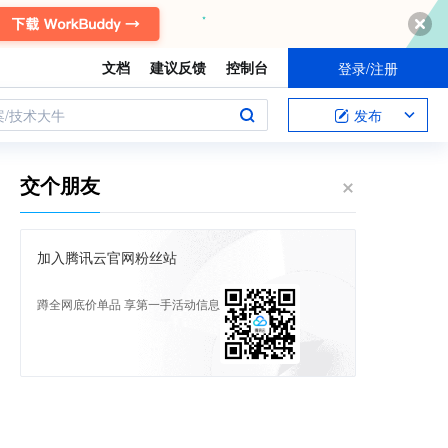
文档
建议反馈
控制台
登录/注册
案/技术大牛
发布
交个朋友
加入腾讯云官网粉丝站
蹲全网底价单品 享第一手活动信息