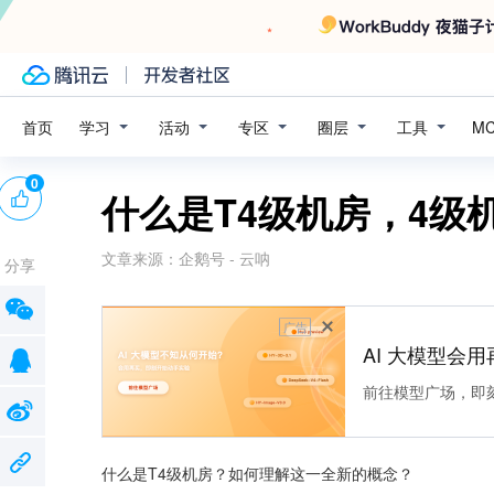
学习
活动
专区
圈层
工具
首页
M
0
什么是T4级机房，4级
文章来源：
企鹅号 - 云呐
分享
广告
AI 大模型会用
前往模型广场，即
什么是T4级机房？如何理解这一全新的概念？