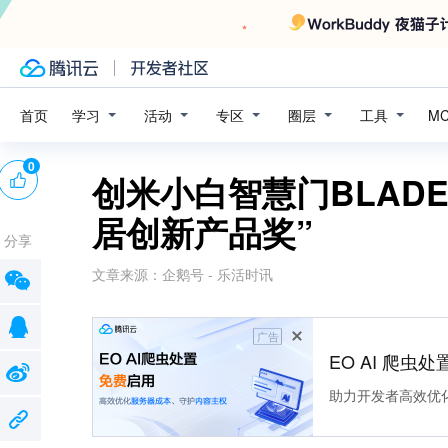
学习
活动
专区
圈层
工具
首页
M
0
创米小白智慧门BLADE
居创新产品奖”
分享
文章来源：
企鹅号 - 乐活时讯
广告
EO AI 爬虫
助力开发者高效优