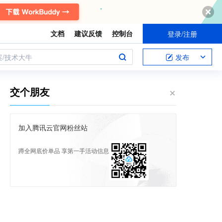
文档
建议反馈
控制台
登录/注册
案/技术大牛
发布
交个朋友
加入腾讯云官网粉丝站
蹲全网底价单品 享第一手活动信息