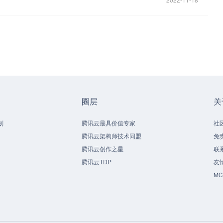
圈层
关
划
腾讯云最具价值专家
社
腾讯云架构师技术同盟
免
腾讯云创作之星
联
腾讯云TDP
友
M