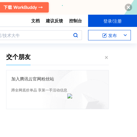
文档
建议反馈
控制台
登录/注册
案/技术大牛
发布
交个朋友
加入腾讯云官网粉丝站
蹲全网底价单品 享第一手活动信息