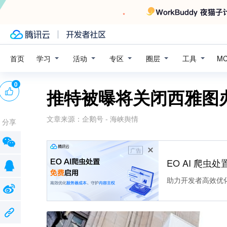
学习
活动
专区
圈层
工具
首页
M
0
推特被曝将关闭西雅图
文章来源：
企鹅号 - 海峡舆情
分享
广告
EO AI 爬虫
助力开发者高效优