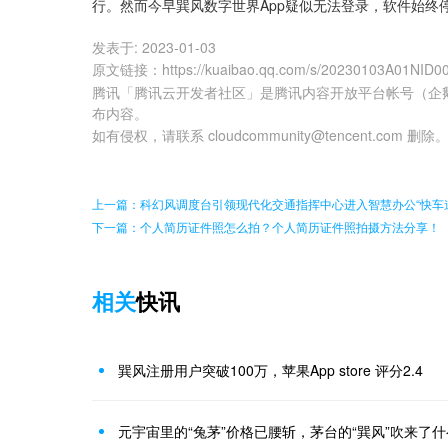
行。然而今早巽风数字世界App疑似无法登录，软件始终
发表于:
2023-01-03
原文链接
：
https://kuaibao.qq.com/s/20230103A01NID0
腾讯「腾讯云开发者社区」是腾讯内容开放平台帐号（企
布内容。
如有侵权，请联系 cloudcommunity@tencent.com 删除
上一篇：科幻风调度台引领现代化交通指挥中心进入智慧办公“快车
下一篇：个人简历证件照怎么拍？个人简历证件照拍摄方法分享！
相关
快讯
巽风注册用户突破100万，苹果App store 评分2.4
元宇宙里的“兔茅”价格已腰斩，茅台的“巽风”吹来了