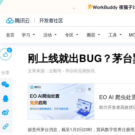
学习
活动
专区
圈层
工具
首页
M
0
刚上线就出BUG？茅台
文章来源：
企鹅号 - 华尔街见闻快讯
分享
广告
EO AI 爬虫
助力开发者高效优
据贵州茅台消息，截至1月2日23时，巽风数字世界注册用户数