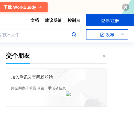
文档
建议反馈
控制台
登录/注册
案/技术大牛
发布
交个朋友
加入腾讯云官网粉丝站
蹲全网底价单品 享第一手活动信息