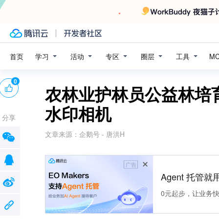
学习
活动
专区
圈层
工具
首页
M
0
农林业护林员公益林培
水印相机
分享
文章来源：
企鹅号 - 唐洪H
广告
Agent 托管就用
0元起步，让业务快速拥