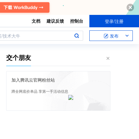
文档
建议反馈
控制台
登录/注册
案/技术大牛
发布
交个朋友
加入腾讯云官网粉丝站
蹲全网底价单品 享第一手活动信息