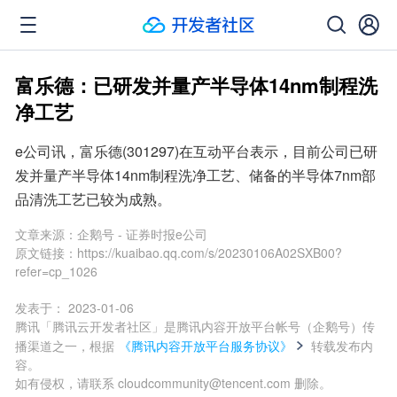
富乐德：已研发并量产半导体14nm制程洗
净工艺
e公司讯，富乐德(301297)在互动平台表示，目前公司已研
发并量产半导体14nm制程洗净工艺、储备的半导体7nm部
品清洗工艺已较为成熟。
文章来源：
企鹅号 - 证券时报e公司
原文链接：
https://kuaibao.qq.com/s/20230106A02SXB00?
refer=cp_1026
发表于：
2023-01-06
腾讯「腾讯云开发者社区」是腾讯内容开放平台帐号（企鹅号）传
播渠道之一，根据
《腾讯内容开放平台服务协议》
转载发布内
容。
如有侵权，请联系 cloudcommunity@tencent.com 删除。