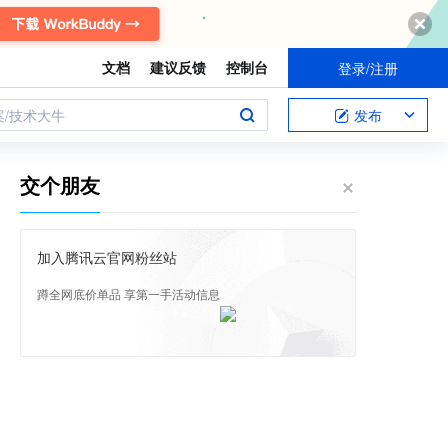
文档
建议反馈
控制台
登录/注册
案/技术大牛
发布
交个朋友
加入腾讯云官网粉丝站
蹲全网底价单品 享第一手活动信息