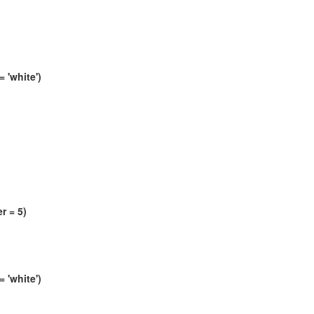
 'white')
r = 5)
 'white')