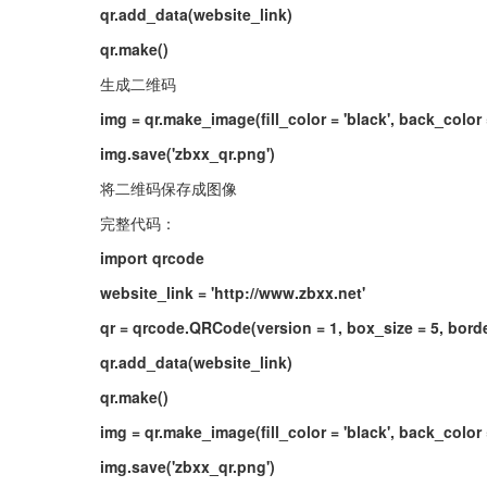
qr.add_data(website_link)
qr.make()
生成二维码
img = qr.make_image(fill_color = 'black', back_color =
img.save('zbxx_qr.png')
将二维码保存成图像
完整代码：
import qrcode
website_link = 'http://www.zbxx.net'
qr = qrcode.QRCode(version = 1, box_size = 5, borde
qr.add_data(website_link)
qr.make()
img = qr.make_image(fill_color = 'black', back_color =
img.save('zbxx_qr.png')