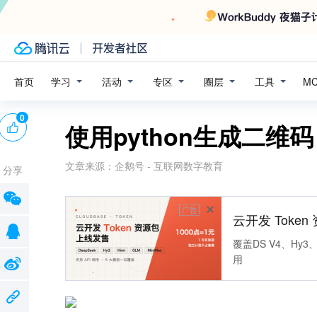
学习
活动
专区
圈层
工具
首页
M
0
使用python生成二维码
文章来源：
企鹅号 - 互联网数字教育
分享
广告
云开发 Toke
覆盖DS V4、Hy3、
用