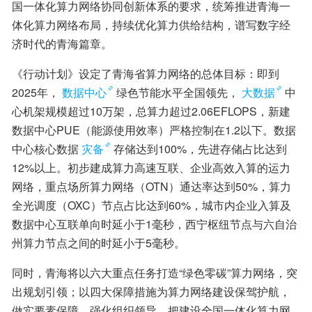
国一体化算力网络协同创新体系的要求，统筹推进青海一
体化算力网络布局，持续优化算力供给结构，谱写数字经
济时代的青海篇章。
《行动计划》设定了青海省算力网络的总体目标：即到
2025年，
数据中心
绿色节能水平全国领先，
大数据
中
心机架规模超过10万架，总算力超过2.06EFLOPS，新建
数据中心PUE（能源使用效率）严格控制在1.2以下。数据
中心核心数据
灾备
存储达到100%，先进存储占比达到
12%以上。初步建成算力高速互联、企业高效入算的运力
网络，重点场所算力网络（OTN）通达率达到50%，算力
全光调度（OXC）节点占比达到60%，城市内企业入算及
数据中心互联单向时延小于1毫秒，西宁枢纽节点与六自治
州算力节点之间的时延小于5毫秒。
同时，青海将以六大重点任务打造“绿色零碳”算力网络，突
出规划引领；以四大保障措施为算力网络建设保驾护航，
做实要素保障，强化组织领导，把建设全国一体化算力网