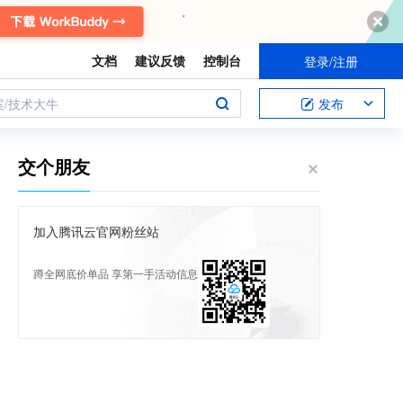
文档
建议反馈
控制台
登录/注册
案/技术大牛
发布
交个朋友
加入腾讯云官网粉丝站
蹲全网底价单品 享第一手活动信息