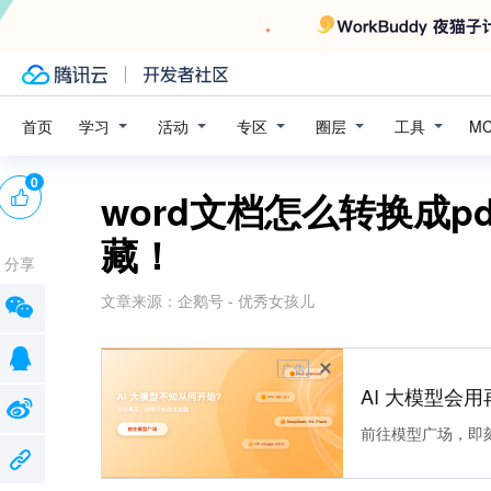
学习
活动
专区
圈层
工具
首页
M
0
word文档怎么转换成p
藏！
分享
文章来源：
企鹅号 - 优秀女孩儿
广告
AI 大模型会用
前往模型广场，即