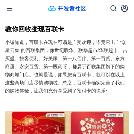
教你回收变现百联卡
小编知道，百联卡在现在可谓是广受欢迎，毕竟它出自“众
星云集”的百联集团，像世纪联华、联华超市/华联超市、吉
买盛、快客便利、好美家、第一八佰伴、第一百货、东方
商厦、永安百货、第一医药呀，都属于百联集团旗下的购
物商城门店。也就是说，如果您有百联卡，就可以在以上
这些商场门店尽情购物啦。总之，百联卡确实完善了我们
的购物体验，让我们充分享受到了预付卡的快乐~