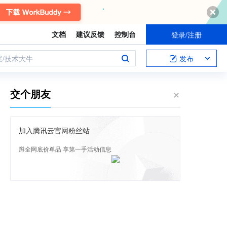
文档
建议反馈
控制台
登录/注册
案/技术大牛
发布
交个朋友
加入腾讯云官网粉丝站
蹲全网底价单品 享第一手活动信息