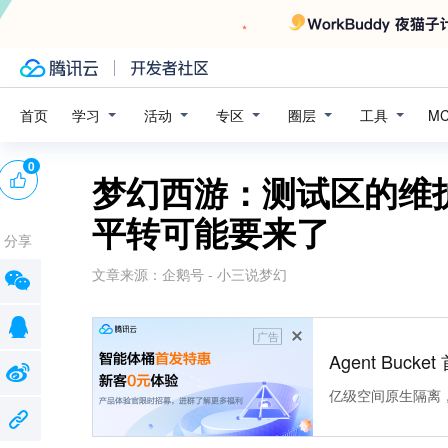
学习
活动
专区
圈层
工具
首页
M
0
梦幻西游：测试区的维
平转可能要来了
分享
文章来源：
企鹅号 - 小三说梦幻
广告
Agent Buck
亿级空间原生隔离