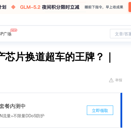
CP广场
文章/答
产芯片换道超车的王牌？｜
举报
免费套餐内测中
立即领取
N流量+不限量DDoS防护