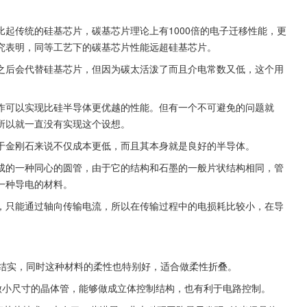
起传统的硅基芯片，碳基芯片理论上有1000倍的电子迁移性能，更
究表明，同等工艺下的碳基芯片性能远超硅基芯片。
之后会代替硅基芯片，但因为碳太活泼了而且介电常数又低，这个用
作可以实现比硅半导体更优越的性能。但有一个不可避免的问题就
所以就一直没有实现这个设想。
于金刚石来说不仅成本更低，而且其本身就是良好的半导体。
成的一种同心的圆管，由于它的结构和石墨的一般片状结构相同，管
一种导电的材料。
，只能通过轴向传输电流，所以在传输过程中的电损耗比较小，在导
还结实，同时这种材料的柔性也特别好，适合做柔性折叠。
合做小尺寸的晶体管，能够做成立体控制结构，也有利于电路控制。