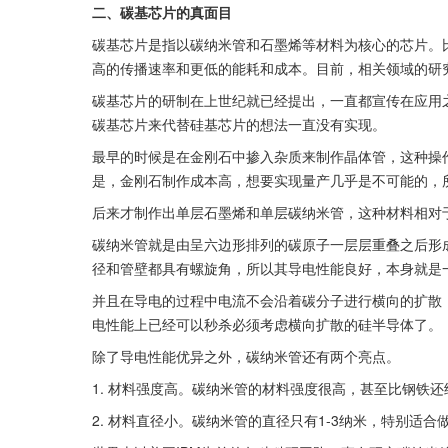
二、碳基芯片的真面目
碳基芯片是指以碳纳米管和石墨烯等材料为核心的芯片。比
高的传播速率和更低的能耗和成本。目前，相关领域的研
碳基芯片的研制在上世纪就已经提出，一直都宣传在应用
碳基芯片来代替硅基芯片的想法一直没有实现。
最早的时候是在金刚石中掺入杂质来制作晶体管，这种操
是，金刚石制作成本高，想要实现量产几乎是不可能的，
后来才制作出单层石墨烯和单层碳纳米管，这种材料相对
碳纳米管就是由呈六边形排列的碳原子一层层重叠之后形
径和管壁都具有螺旋角，所以其导电性能良好，本身就是
并且在导电的过程中电流不会沿着碳分子进行横向的扩散
电性能上已经可以秒杀必须考虑横向扩散的硅半导体了。
除了导电性能优异之外，碳纳米管还有两个亮点。
1. 材料强度高。碳纳米管的材料强度很高，甚至比钢铁
2. 材料直径小。碳纳米管的直径只有1-3纳米，特别适