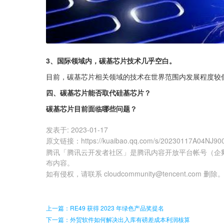
3、国际领域内，碳基芯片技术几乎空白。
目前，碳基芯片相关领域的技术在世界范围内发展程度较
四、碳基芯片能否取代硅基芯片？
碳基芯片目前面临哪些问题？
发表于:
2023-01-17
原文链接
：
https://kuaibao.qq.com/s/20230117A04NJ90
腾讯「腾讯云开发者社区」是腾讯内容开放平台帐号（企
布内容。
如有侵权，请联系 cloudcommunity@tencent.com 删除
上一篇：RE49 获得 2023 年绿色产品奖提名
下一篇：外贸软件如何解决出入库有磅差成本利润核算