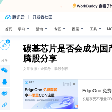
学习
活动
专区
圈层
工具
首页
M
0
碳基芯片是否会成为国
腾股分享
分享
文章来源：
企鹅号 - 腾股创投
广告
EdgeOne 
长期享受不限量CD