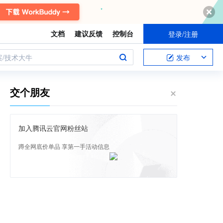
文档
建议反馈
控制台
登录/注册
案/技术大牛
发布
交个朋友
加入腾讯云官网粉丝站
蹲全网底价单品 享第一手活动信息