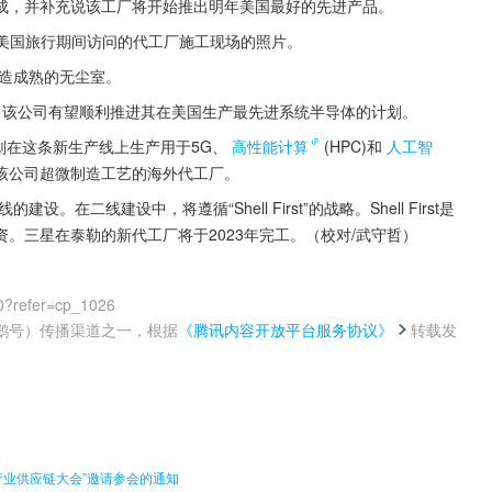
成，并补充说该工厂将开始推出明年美国最好的先进产品。
他在美国旅行期间访问的代工厂施工现场的照片。
建造成熟的无尘室。
工，该公司有望顺利推进其在美国生产最先进系统半导体的计划。
划在这条新生产线上生产用于5G、
高性能计算
(HPC)和
人工智
该公司超微制造工艺的海外代工厂。
。三星在泰勒的新代工厂将于2023年完工。（校对/武守哲）
0?refer=cp_1026
鹅号）传播渠道之一，根据
《腾讯内容开放平台服务协议》
转载发
。
产业供应链大会”邀请参会的通知