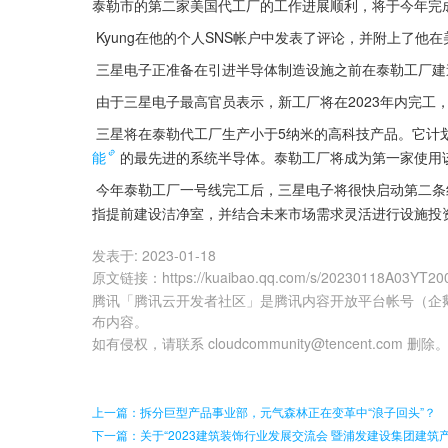
泰勒市的第二家美国代工厂的工作进展顺利，将于今年完
 Kyung在他的个人SNS帐户中发表了评论，并附上了
 三星电子正准备在引进半导体制造设施之前在泰勒工厂
 由于三星电子最高官员表示，新工厂将在2023年内完
 三星将在泰勒代工厂生产小于5纳米的高科技产品。它计
能
的最先进的系统半导体。泰勒工厂将成为第一家使用
 今年泰勒工厂一号线完工后，三星电子将很快启动第二条线的建设。在二线建设中，将遵循“Shell First”的战略。Shell First是
指提前建设洁净室，并结合未来市场需求灵活进行设施投资
发表于:
2023-01-18
原文链接
：
https://kuaibao.qq.com/s/20230118A03YT20
腾讯「腾讯云开发者社区」是腾讯内容开放平台帐号（企
布内容。
如有侵权，请联系 cloudcommunity@tencent.com 删除
上一篇：拆分巨型产品事业部，元气森林正在变革中“浪子回头”？
下一篇：关于“2023建筑装饰行业发展交流会 暨浦发建设集团建筑