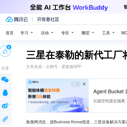
学习
活动
专区
圈层
工具
首页
M
0
三星在泰勒的新代工厂将
文章来源：
企鹅号 - 爱集微APP
分享
广告
Agent Buck
亿级空间原生隔离
集微网消息，据Business Korea报道，三星设备解决方案