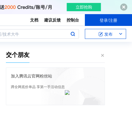
文档
建议反馈
控制台
登录/注册
案/技术大牛
发布
交个朋友
加入腾讯云官网粉丝站
蹲全网底价单品 享第一手活动信息