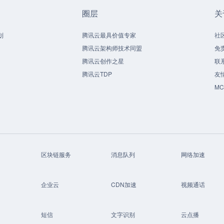
圈层
关
划
腾讯云最具价值专家
社
腾讯云架构师技术同盟
免
腾讯云创作之星
联
腾讯云TDP
友
M
区块链服务
消息队列
网络加速
企业云
CDN加速
视频通话
短信
文字识别
云点播