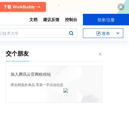
文档
建议反馈
控制台
登录/注册
案/技术大牛
发布
交个朋友
加入腾讯云官网粉丝站
蹲全网底价单品 享第一手活动信息