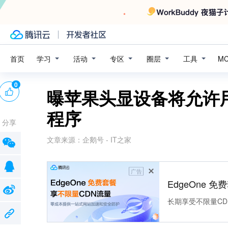
学习
活动
专区
圈层
工具
首页
M
0
曝苹果头显设备将允许用户通
程序
分享
文章来源：
企鹅号 - IT之家
广告
EdgeOne 
长期享受不限量CD