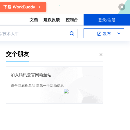
文档
建议反馈
控制台
登录/注册
案/技术大牛
发布
交个朋友
加入腾讯云官网粉丝站
蹲全网底价单品 享第一手活动信息