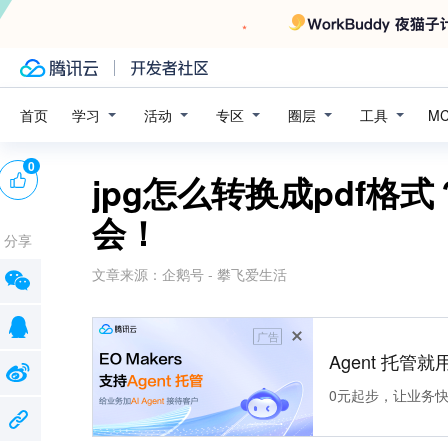
学习
活动
专区
圈层
工具
首页
M
0
jpg怎么转换成pdf
会！
分享
文章来源：
企鹅号 - 攀飞爱生活
广告
Agent 托管就用
0元起步，让业务快速拥