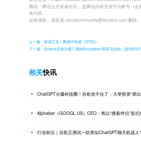
腾讯「腾讯云开发者社区」是腾讯内容开放平台帐号（企
布内容。
如有侵权，请联系 cloudcommunity@tencent.com 删除
上一篇：研成工业｜数据中转器（DT02）
下一篇：Solana启动为期三周的Grizzlython黑客马拉松，提供5
相关
快讯
ChatGPT火爆科技圈！谷歌坐不住了：大举投资“师
Alphabet（GOOGL.US）CEO：将以“搜索伴侣”形