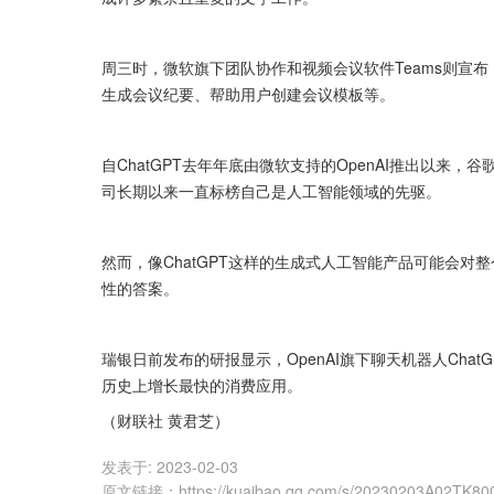
周三时，微软旗下团队协作和视频会议软件Teams则宣布
生成会议纪要、帮助用户创建会议模板等。
自ChatGPT去年年底由微软支持的OpenAI推出以
司长期以来一直标榜自己是人工智能领域的先驱。
然而，像ChatGPT这样的生成式人工智能产品可能会
性的答案。
瑞银日前发布的研报显示，OpenAI旗下聊天机器人Cha
历史上增长最快的消费应用。
（财联社 黄君芝）
发表于:
2023-02-03
原文链接
：
https://kuaibao.qq.com/s/20230203A02TK80