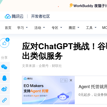
学习
活动
专区
圈层
工具
首页
M
0
应对ChatGPT挑战！
出类似服务
分享
文章来源：
企鹅号 - 财联社
广告
Agent 托管就用
0元起步，让业务快速拥