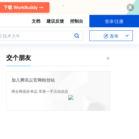
文档
建议反馈
控制台
登录/注册
案/技术大牛
发布
交个朋友
加入腾讯云官网粉丝站
蹲全网底价单品 享第一手活动信息