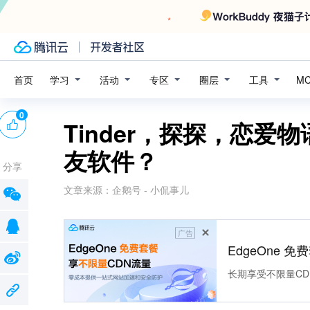
学习
活动
专区
圈层
工具
首页
M
0
Tinder，探探，恋
友软件？
分享
文章来源：
企鹅号 - 小侃事儿
广告
EdgeOne 
长期享受不限量CD