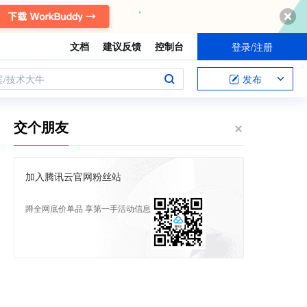
文档
建议反馈
控制台
登录/注册
案/技术大牛
发布
交个朋友
加入腾讯云官网粉丝站
蹲全网底价单品 享第一手活动信息