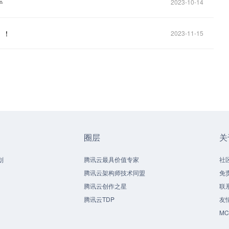
手
2023-10-14
！！
2023-11-15
圈层
关
划
腾讯云最具价值专家
社
腾讯云架构师技术同盟
免
腾讯云创作之星
联
腾讯云TDP
友
M