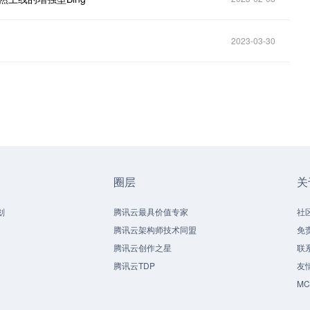
2023-03-30
圈层
关
划
腾讯云最具价值专家
社
腾讯云架构师技术同盟
免
腾讯云创作之星
联
腾讯云TDP
友
M