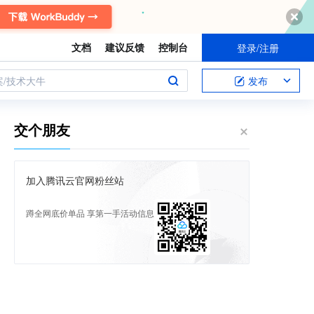
文档
建议反馈
控制台
登录/注册
案/技术大牛
发布
交个朋友
加入腾讯云官网粉丝站
蹲全网底价单品 享第一手活动信息