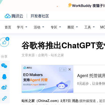
学习
活动
专区
圈层
工具
首页
M
0
谷歌将推出ChatGPT竞
文章来源：
企鹅号 - 站长之家
分享
广告
Agent 托管就用
0元起步，让业务快速拥
站长之家（ChinaZ.com）2月7日 消息:
据外媒报道，近日，