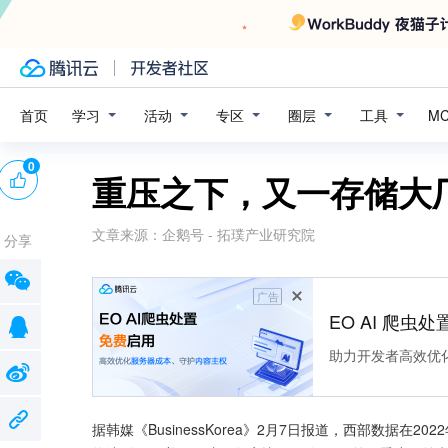
学习
活动
专区
圈层
工具
首页
M
0
重压之下，又一存储大厂
文章来源：
企鹅号 - 拓璞产业研究院
分享
广告
EO AI 爬虫
助力开发者高效优
据韩媒《BusinessKorea》2月7日报道，西部数据在