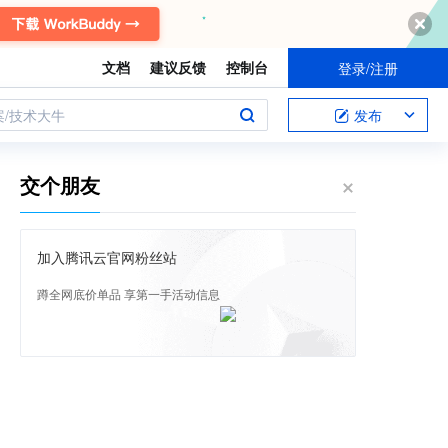
文档
建议反馈
控制台
登录/注册
案/技术大牛
发布
交个朋友
加入腾讯云官网粉丝站
蹲全网底价单品 享第一手活动信息