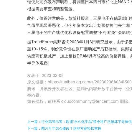
铠侠此前亦发布声明称，将调整日本四日市和北上NAND 
根据需要审查和调整营运。
此外，值得注意的是，彭博社报道，三星电子存储器部门执行
气虽呈现显著恶化，但今年资本支出计划预估将与去年相
三星电子的生产线优化和设备配置调整“不可避免” 会影
据TrendForce集邦咨询2023年1月6日研究显示，由于
至10~15%，削价竞争也在原厂启动减产后获控制。集邦咨询
供应商积极减产，加上相较DRAM具有较高的价格弹性，并预
半导体观察）
发表于:
2023-02-08
原文链接
：
https://kuaibao.qq.com/s/20230208A034IS0
腾讯「腾讯云开发者社区」是腾讯内容开放平台帐号（企
布内容。
如有侵权，请联系 cloudcommunity@tencent.com 删除
上一篇：行业高管示警：欧盟“永久化学品”禁令将广泛破坏半导体
下一篇：图片尺寸怎么修改？这些方案轻松掌握