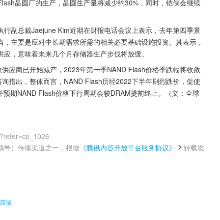
Flash晶圆厂的生产，晶圆生产量将减少约30%，同时，铠侠会继续
副总裁Jaejune Kim近期在财报电话会议上表示，去年第四季景
当，主要是应对中长期需求所需的相关必要基础设施投资。其表示，
响供应，意味着未来几个月存储器生产步伐将放缓。
多数供应商已开始减产，2023年第一季NAND Flash价格季跌幅将收敛
指出，整体而言，NAND Flash历经2022下半年剧烈跌价，促使
期NAND Flash价格下行周期会较DRAM提前终止。（文：全球
0?refer=cp_1026
鹅号）传播渠道之一，根据
《腾讯内容开放平台服务协议》
转载发
。
供应链