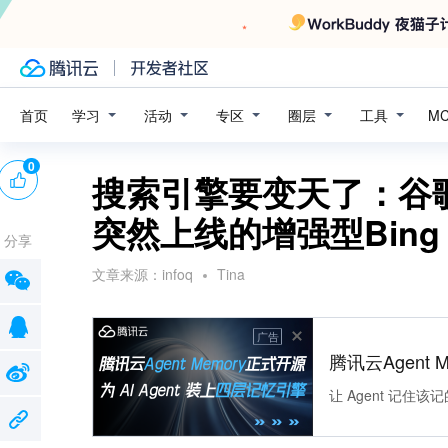
学习
活动
专区
圈层
工具
首页
M
0
搜索引擎要变天了：谷歌
突然上线的增强型Bing
分享
文章来源：
infoq
Tina
广告
腾讯云Agent 
让 Agent 记