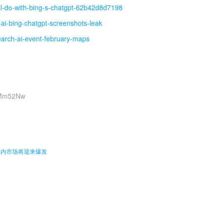
l-do-with-bing-s-chatgpt-62b42d8d7198
ai-bing-chatgpt-screenshots-leak
arch-ai-event-february-maps
O9Mm52Nw
。
年内市场将迎来爆发