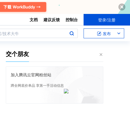
文档
建议反馈
控制台
登录/注册
案/技术大牛
发布
交个朋友
加入腾讯云官网粉丝站
蹲全网底价单品 享第一手活动信息