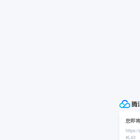
您即
https:
#L43