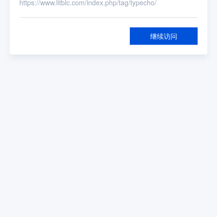
https://www.litblc.com/index.php/tag/typecho/
继续访问