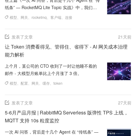
纸条” — RocketMQ Lite Topic 实战》中，我们通
过两个真实场景 — AI 编程助...
模型
、
网关
、
rocketmq
、
客户端
、
连接
发表了文章
21
天前
让 Token 消费看得见、管得住、省得下 - AI 网关成本治理
能力解析
上个月，某公司的 CTO 收到了一封让他睡不着的
邮件 - 大模型月账单比上个月涨了 3 倍。
模型
、
配置
、
网关
、
缓存
、
token
发表了文章
27
天前
5-6月产品月报 | RabbitMQ Serverless 版弹性 TPS 上线，
MQTT 支持 10s 粒度监控
一次 AI 问答，背后是十几个 Agent 在 “传纸条” —