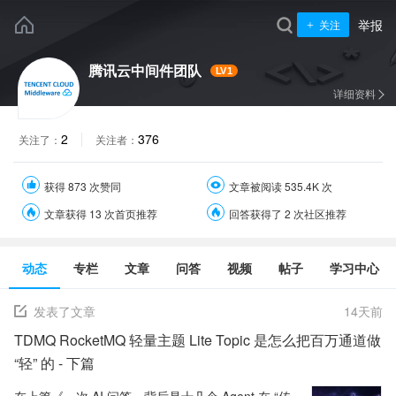
举报
关注
腾讯云中间件团队
LV1
详细资料
2
376
关注了：
关注者：
获得 873 次赞同
文章被阅读 535.4K 次
文章获得 13 次首页推荐
回答获得了 2 次社区推荐
动态
专栏
文章
问答
视频
帖子
学习中心
发表了文章
14
天前
TDMQ RocketMQ 轻量主题 Lite Topic 是怎么把百万通道做
“轻” 的 - 下篇
在上篇《一次 AI 问答，背后是十几个 Agent 在 “传