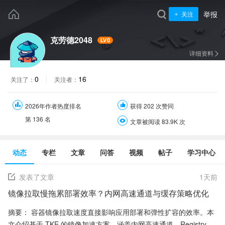
举报
关注
克劳德2048
LV0
详细资料
0
16
关注了：
关注者：
2026年作者热度排名
获得 202 次赞同
第
136
名
文章被阅读 83.9K 次
动态
专栏
文章
问答
视频
帖子
学习中心
发表了文章
1
天前
镜像拉取慢拖累部署效率？内网高速通道与缓存策略优化
摘要： 容器镜像拉取速度直接影响应用部署和弹性扩容的效率。本
文介绍基于 TKE 的镜像加速方案，涵盖内网高速通道、Registry 镜