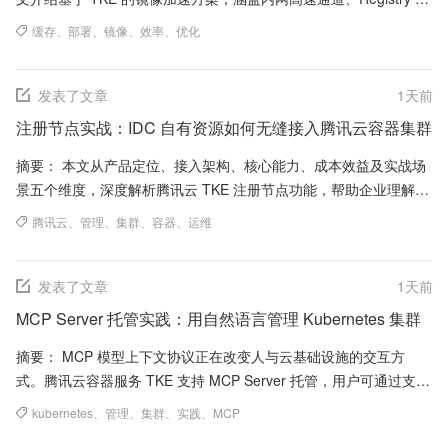
像缓存和懒加载等关键技术手...
缓存
、
部署
、
镜像
、
效率
、
优化
发表了文章
1
天前
注册节点实战：IDC 自有资源如何无缝接入腾讯云容器集群
摘要： 本文从产品定位、接入架构、核心能力、成本效益及实战场
景五个维度，深度解析腾讯云 TKE 注册节点功能，帮助企业理解如
何将 IDC 自有资源无缝纳入云端容...
腾讯云
、
管理
、
集群
、
容器
、
运维
发表了文章
1
天前
MCP Server 托管实践：用自然语言管理 Kubernetes 集群
摘要： MCP 模型上下文协议正在改变人与云基础设施的交互方
式。腾讯云容器服务 TKE 支持 MCP Server 托管，用户可通过支持
MCP 协议的 AI ...
kubernetes
、
管理
、
集群
、
实践
、
MCP