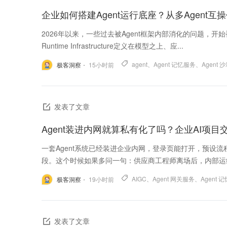
企业如何搭建Agent运行底座？从多Agent互
2026年以来，一些过去被Agent框架内部消化的问题，开
Runtime Infrastructure定义在模型之上、应...
agent
、
Agent 记忆服务
、
Agent 
极客洞察
15
小时前
发表了文章
Agent装进内网就算私有化了吗？企业AI项
一套Agent系统已经装进企业内网，登录页能打开，预设
段。这个时候如果多问一句：供应商工程师离场后，内部运维能
AIGC
、
Agent 网关服务
、
Agent 
极客洞察
19
小时前
发表了文章