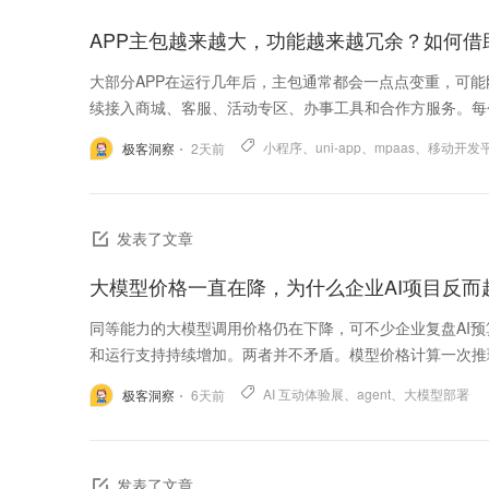
大部分APP在运行几年后，主包通常都会一点点变重，可
续接入商城、客服、活动专区、办事工具和合作方服务。每个
小程序
、
uni-app
、
mpaas
、
移动开发
极客洞察
2
天前
发表了文章
大模型价格一直在降，为什么企业AI项目反而
同等能力的大模型调用价格仍在下降，可不少企业复盘AI
和运行支持持续增加。两者并不矛盾。模型价格计算一次推理
AI 互动体验展
、
agent
、
大模型部署
极客洞察
6
天前
发表了文章