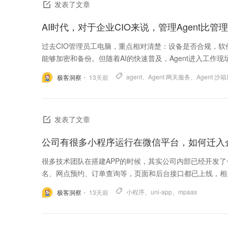
发表了文章
AI时代，对于企业CIO来说，管理Agent比
过去CIO管理员工电脑，重点相对清楚：设备是否合规，
能够加密和备份。但随着AI的快速普及，Agent进入工作现场
agent
、
Agent 网关服务
、
Agent 沙
极客洞察
13
天前
发表了文章
很多技术团队在搭建APP的时候，其实公司内部已经开发
名、网点预约、订单查询等，页面和后台接口都已上线，相关
小程序
、
uni-app
、
mpaas
极客洞察
13
天前