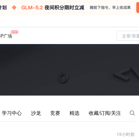
CP广场
文章/答
学习中心
沙龙
竞赛
精选
收藏/订阅/关注
15
小时前