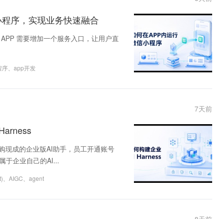
的小程序，实现业务快速融合
APP 需要增加一个服务入口，让用户直
程序
、
app开发
7
天前
rness
购现成的企业版AI助手，员工开通账号
企业自己的AI...
)
、
AIGC
、
agent