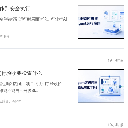
操作到安全执行
始被单独提到运行时层面讨论。行业把AI
沙箱服务
19
小时前
目交付验收要检查什么
流程也顺利跑通，项目很快到了验收阶
不能自己升级Sk...
记忆服务
、
agent
19
小时前