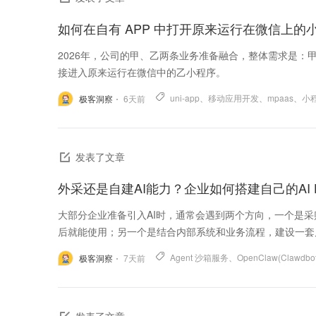
如何在自有 APP 中打开原来运行在微信上
2026年，公司的甲、乙两条业务准备融合，整体需求是：甲
接进入原来运行在微信中的乙小程序。
uni-app
、
移动应用开发
、
mpaas
、
小
极客洞察
6
天前
发表了文章
外采还是自建AI能力？企业如何搭建自己的AI Ha
大部分企业准备引入AI时，通常会遇到两个方向，一个是采
后就能使用；另一个是结合内部系统和业务流程，建设一套属于
Agent 沙箱服务
、
OpenClaw(Clawdbot
极客洞察
7
天前