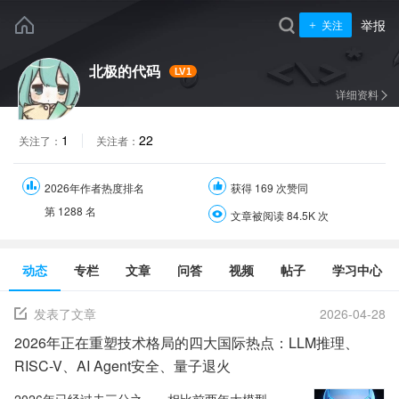
举报
关注
北极的代码
LV1
详细资料
1
22
关注了：
关注者：
2026年作者热度排名
获得 169 次赞同
第
1288
名
文章被阅读 84.5K 次
动态
专栏
文章
问答
视频
帖子
学习中心
发表了文章
2026-04-28
2026年正在重塑技术格局的四大国际热点：LLM推理、
RISC-V、AI Agent安全、量子退火
2026年已经过去三分之一。相比前两年大模型