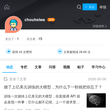
举报
关注
chouheiwa
LV0
详细资料
1
15
关注了：
关注者：
获得 43 次赞同
文章被阅读 28.6K 次
动态
专栏
文章
问答
视频
帖子
学习中心
发表了文章
2026-05-06
烧了上亿美元训练的大模型，为什么下一秒就把你忘了？
训练一次烧掉上亿美元的大模型，你直接调 API 就
会发现一件事：它什么都不记得。上一个请求里你
告诉它你叫什么、你在做什么项目、你偏好什么编
存储
、
管理
、
架构
、
模型
、
设计