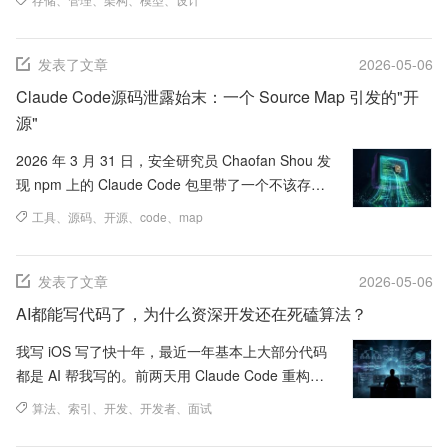
码风格，下一个请求它全...
发表了文章
2026-05-06
Claude Code源码泄露始末：一个 Source Map 引发的"开
源"
2026 年 3 月 31 日，安全研究员 Chaofan Shou 发
现 npm 上的 Claude Code 包里带了一个不该存在
的 .map 文件。几小时...
工具
、
源码
、
开源
、
code
、
map
发表了文章
2026-05-06
AI都能写代码了，为什么资深开发还在死磕算法？
我写 iOS 写了快十年，最近一年基本上大部分代码
都是 AI 帮我写的。前两天用 Claude Code 重构一
个消息列表模块，它把 reloadData() ...
算法
、
索引
、
开发
、
开发者
、
面试