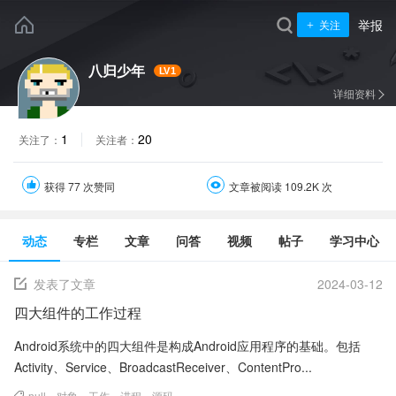
举报
关注
八归少年
LV1
详细资料
1
20
关注了：
关注者：
获得 77 次赞同
文章被阅读 109.2K 次
动态
专栏
文章
问答
视频
帖子
学习中心
发表了文章
2024-03-12
四大组件的工作过程
Android系统中的四大组件是构成Android应用程序的基础。包括
Activity、Service、BroadcastReceiver、ContentPro...
null
、
对象
、
工作
、
进程
、
源码