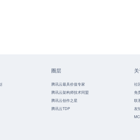
圈层
关
划
腾讯云最具价值专家
社
腾讯云架构师技术同盟
免
腾讯云创作之星
联
腾讯云TDP
友
M