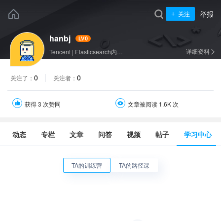
举报
关注
hanbj
LV0
详细资料
Tencent
|
Elasticsearch内核开发
0
0
关注了：
关注者：
获得 3 次赞同
文章被阅读 1.6K 次
动态
专栏
文章
问答
视频
帖子
学习中心
TA
的训练营
TA
的路径课