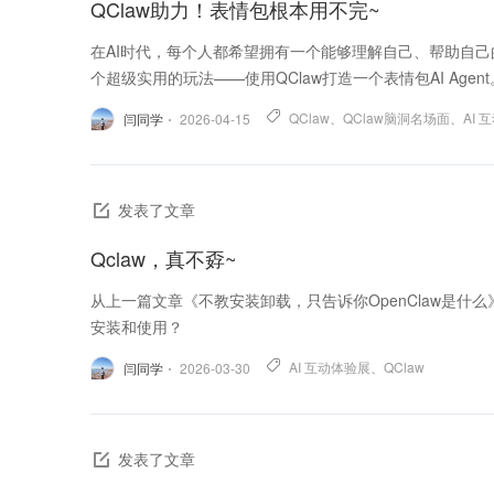
QClaw助力！表情包根本用不完~
在AI时代，每个人都希望拥有一个能够理解自己、帮助自
个超级实用的玩法——使用QClaw打造一个表情包AI Agent
QClaw
、
QClaw脑洞名场面
、
AI 
闫同学
2026-04-15
发表了文章
Qclaw，真不孬~
从上一篇文章《不教安装卸载，只告诉你OpenClaw是什么
安装和使用？
AI 互动体验展
、
QClaw
闫同学
2026-03-30
发表了文章