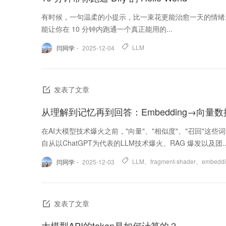
有时候，一句温柔的小提示，比一束花更能治愈一天的情绪。
能让你在 10 分钟内跑通一个真正能用的...
LLM
闫同学
2025-12-04
发表了文章
从理解到记忆再到回答：Embedding→向量数
在AI大模型技术爆火之前，"向量"、"相似度"、"召回"这
自从以ChatGPT为代表的LLM技术爆火、RAG 爆发以及团..
LLM
、
fragment-shader
、
embedd
闫同学
2025-12-03
发表了文章
大模型API的token是如何计算的？