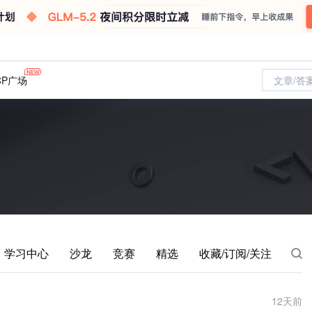
CP广场
文章/答
学习中心
沙龙
竞赛
精选
收藏/订阅/关注
12
天前