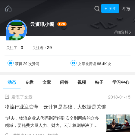
举报
关注
云资讯小编
LV0
详细资料
0
29
关注了：
关注者：
获得 29 次赞同
文章被阅读 98.4K 次
动态
专栏
文章
问答
视频
帖子
学习中心
发表了文章
2018-01-15
物流行业迎变革，云计算是基础，大数据是关键
“过去，物流企业从代码到运维到安全到网络的众多
领域，要耗费大量人力、财力。云计算则解决了这
个问题：减少了物流企业成本，降低建设门槛，为
云数据库 SQL Server
、
数据库