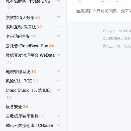
私有域解析 Private DNS
3.0
如果遇到产品相关问题，您可
文旅客情大数据
3.0
实时互动-教育版
3.0
Copyright © 2013
身份访问控制
3.0
深圳市腾讯计算机
云托管 CloudBase Run
3.0
腾讯云计算（北京
数据开发治理平台 WeData
3.0
地域管理系统
3.0
风险识别 RCE
3.0
Cloud Studio（云端 IDE）
3.0
设备安全
3.0
云数据库独享集群
3.0
腾讯云数据仓库 TCHouse-