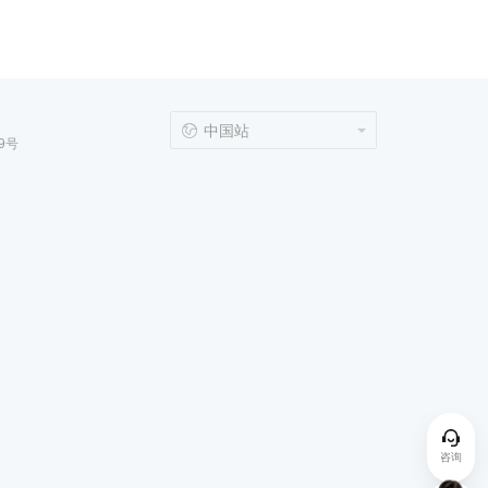
中国站
9号
咨询