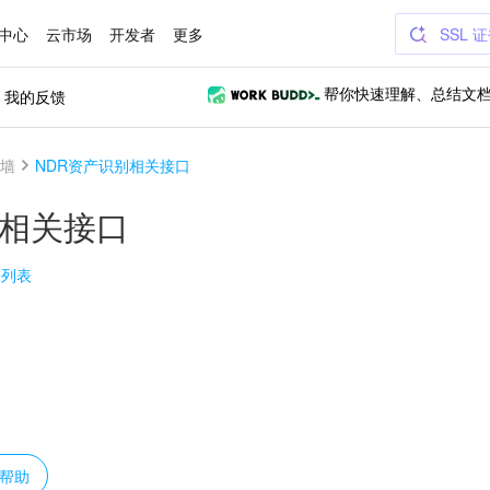
中心
云市场
开发者
更多
SSL 
我的反馈
帮你快速理解、总结文
墙
NDR资产识别相关接口
别相关接口
果列表
表
？
帮助