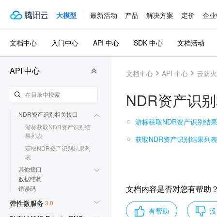
入侵防御相关接口
大模型
最新活动
产品
解决方案
定价
企业
访问控制相关接口
日志统计相关接口
企业安全组相关接口
文档中心
入门中心
API 中心
SDK 中心
文档活动
防火墙状态相关接口
通用相关接口
AI安全场景相关接口
API 中心
文档中心
API 中心
云防火
防火墙开关相关接口
日志相关接口
NDR资产识
资产中心相关接口
NAT防火墙相关接口
NDR资产识别相关接口
游标获取NDR资产识别结
游标获取NDR资产识别结
果列表
获取NDR资产识别结果列
获取NDR资产识别结果列
表
其他接口
数据结构
文档内容是否对您有帮助
错误码
弹性微服务
3.0
有帮助
没