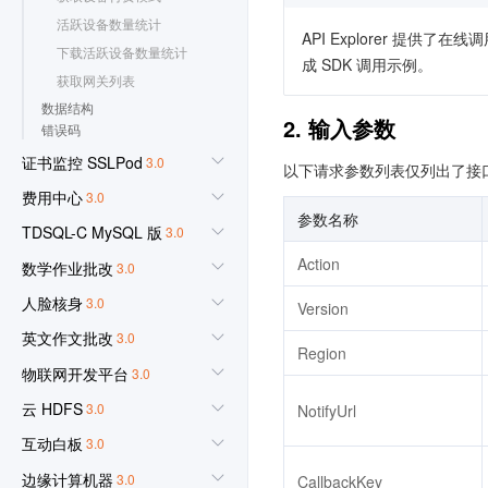
活跃设备数量统计
API Explorer 提
下载活跃设备数量统计
成 SDK 调用示例。
获取网关列表
数据结构
2. 输入参数
错误码
证书监控 SSLPod
3.0
以下请求参数列表仅列出了接
费用中心
3.0
参数名称
TDSQL-C MySQL 版
3.0
Action
数学作业批改
3.0
人脸核身
3.0
Version
英文作文批改
3.0
Region
物联网开发平台
3.0
云 HDFS
3.0
NotifyUrl
互动白板
3.0
边缘计算机器
3.0
CallbackKey