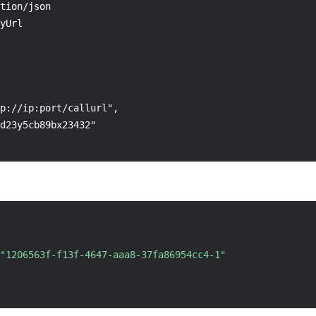
tion/json

yUrl

p://ip:port/callurl",

d23y5cb89bx23432"

"1206563f-f13f-4647-aaa8-37fa86954cc4-1"