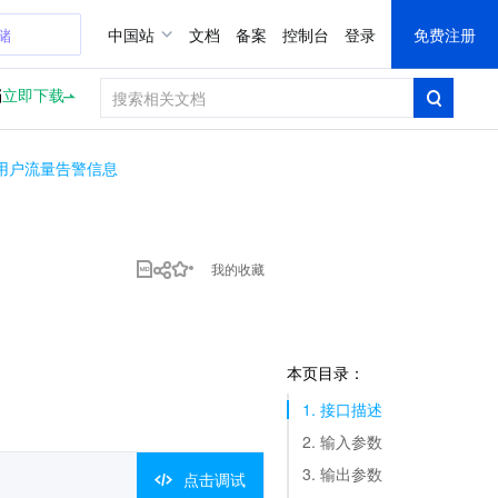
储
中国站
文档
备案
控制台
登录
免费注册
档
立即下载
用户流量告警信息
我的收藏
本页目录：
1. 接口描述
2. 输入参数
3. 输出参数
点击调试