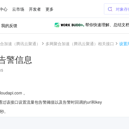
中心
云市场
开发者
更多
对象存
我的反馈
帮你快速理解、总结文
合加速（腾讯云聚通）
多网聚合加速（腾讯云聚通）相关接口
设置
告警信息
15
oudapi.com 。
过该接口设置流量包告警阈值以及告警时回调的url和key
/秒。