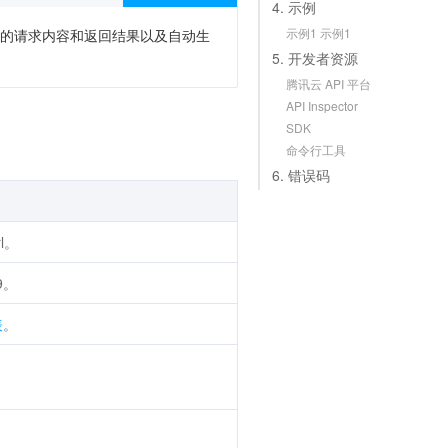
4. 示例
示例1 示例1
次调用的请求内容和返回结果以及自动生
5. 开发者资源
腾讯云 API 平台
API Inspector
SDK
命令行工具
6. 错误码
l。
9。
表
。