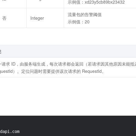
示例值：xd23y5cb89bx23432
流量包的告警阈值
否
Integer
示例值：20
述
一请求 ID，由服务端生成，每次请求都会返回（若请求因其他原因未能
questId）。定位问题时需要提供该次请求的 RequestId。
dapi.com
