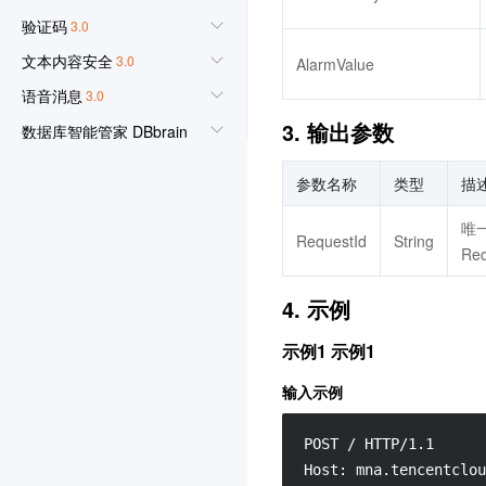
验证码
3.0
文本内容安全
3.0
AlarmValue
语音消息
3.0
3. 输出参数
数据库智能管家 DBbrain
3.0
参数名称
类型
描
云防火墙
3.0
弹性微服务
3.0
唯
RequestId
String
Re
私有域解析 Private DNS
3.0
4. 示例
文旅客情大数据
3.0
示例1 示例1
实时互动-教育版
3.0
输入示例
身份访问控制
3.0
云托管 CloudBase Run
3.0
POST / HTTP/1.1

数据开发治理平台 WeData
Host: mna.tencentclou