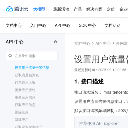
更新分组信息
修改互通规则开关
大模型
最新活动
产品
解决方案
定价
企业
更新互通规则备注
更新互通规则CIDR
文档中心
入门中心
API 中心
SDK 中心
文档活动
更新硬件信息
订购一次性授权License
API 中心
文档中心
API 中心
多网聚
订购流量包
查询流量告警信息
设置用户流量
修改流量包自动续费标识
设置用户流量告警信息
最近更新时间：
2025-09-12 02:56:
获取流量包列表
1. 接口描述
订单信息上报
更新应用密钥
接口请求域名： mna.tencentcl
更新应用信息
设置用户流量告警信息接口，通
获取应用信息
默认接口请求频率限制：20次
删除应用
新建应用
推荐使用 API Explorer
获取设备付费模式