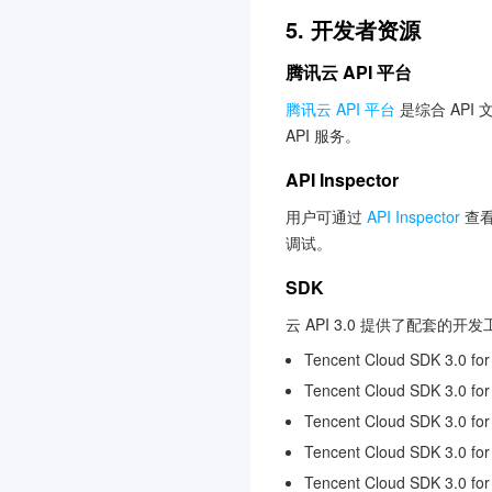
小程序安全检测
3.0
5. 开发者资源
应用性能监控
3.0
腾讯云 API 平台
DNSPod
3.0
腾讯云 API 平台
是综合 API
高性能计算平台
3.0
API 服务。
医疗报告结构化
3.0
API Inspector
图片内容安全
3.0
用户可通过
API Inspector
查看
前端性能监控
3.0
调试。
视频理解
3.0
SDK
容器安全服务
3.0
云 API 3.0 提供了配套的
事件总线
3.0
Tencent Cloud SDK 3.0 for
腾讯电子签
3.0
Tencent Cloud SDK 3.0 for
本地专用集群
3.0
Tencent Cloud SDK 3.0 fo
TDSQL-C PostgreSQL 版
Tencent Cloud SDK 3.0 fo
3.0
Tencent Cloud SDK 3.0 for