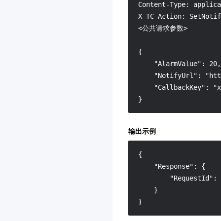
3.0
Content-Type: applica
地域管理系统
3.0
X-TC-Action: SetNotif
<公共请求参数>

风险识别 RCE
3.0
Cloud Studio（云端 IDE）
{

3.0
    "AlarmValue": 20,

设备安全
    "NotifyUrl": "htt
3.0
    "CallbackKey": "x
云数据库独享集群
3.0
}
腾讯云数据仓库 TCHouse-
C
输出示例
3.0
云数据库 KeeWiDB
3.0
{
数据加速器 GooseFS
3.0
"Response"
:
{
云压测
"RequestId"
:
3.0
}
腾讯健康组学平台
3.0
}
实时互动-工业能源版
3.0