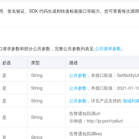
供了在线调用、签名验证、SDK 代码生成和快速检索接口等能力。您可查看每
口请求参数和部分公共参数，完整公共参数列表见
公共请求参数
。
必选
类型
描述
是
String
公共参数
，本接口取值：SetNotifyUr
是
String
公共参数
，本接口取值：2021-01-1
是
String
公共参数
，详见产品支持的
地域列
告警通知回调url
是
String
示例值：http://ip:port/callurl
告警通知回调key
是
String